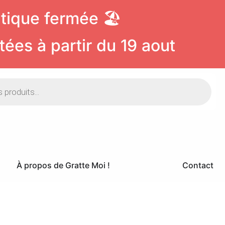
ique fermée 🏖️
ées à partir du 19 aout
À propos de Gratte Moi !
Contact