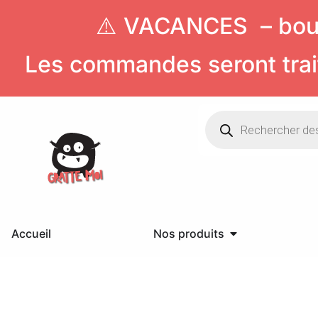
⚠️ VACANCES – bout
Les commandes seront trait
Accueil
Nos produits